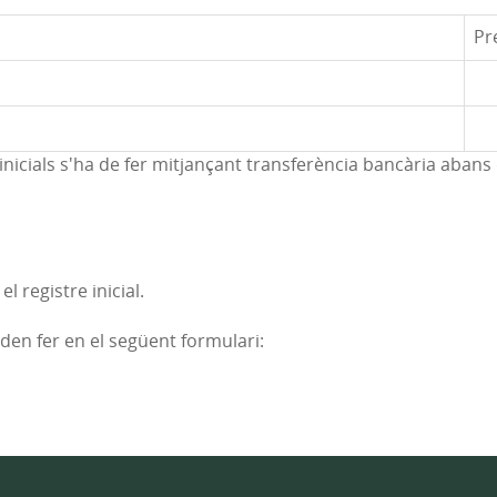
Pr
inicials s'ha de fer mitjançant transferència bancària abans d
l registre inicial.
oden fer en el següent formulari: