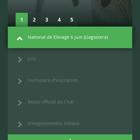
1
2
3
4
5
National de Elevage 6 juin (Llagostera)
Jury
Formulaire d'inscription
Repas officiel du Club
Enregistrements initiaux